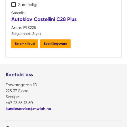
Sammelign
Castellini
Autoklav Castellini C28 Plus
Art.nr:
F98225
Salgsenhet:
Stykk
Be om tilbud
Bestillingsvare
Kontakt oss
Forskaregatan 1D
275 37 Sjöbo
Sverige
+47 23 65 13 60
kundeservice@mwiah.no