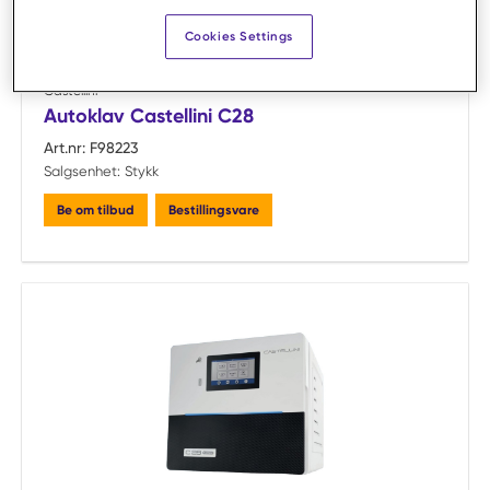
Cookies Settings
Sammelign
Castellini
Autoklav Castellini C28
Art.nr:
F98223
Salgsenhet:
Stykk
Be om tilbud
Bestillingsvare