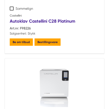
Sammelign
Castellini
Autoklav Castellini C28 Platinum
Art.nr:
F98226
Salgsenhet:
Stykk
Be om tilbud
Bestillingsvare