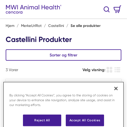
Hopp til hovedinnhold
Handlekurv
Søk
0 Varer
Hjem
/
MerkeUrlRot
/
Castellini
/
Se alle produkter
Castellini Produkter
Sorter og filtrer
3
Varer
Velg visning:
Produkt r
Produ
By clicking “Accept All Cookies”, you agree to the storing of cookies on
your device to enhance site navigation, analyze site usage, and assist in
our marketing efforts.
Reject All
Accept All Cookies