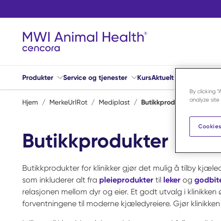
Hopp til hovedinnhold
Produkter
Service og tjenester
Kurs
Aktuelt
Hjelp
By clicking 
analyze site
Hjem
/
MerkeUrlRot
/
Mediplast
/
Butikkprodukter
Cookies
Butikkprodukter
Butikkprodukter for klinikker gjør det mulig å tilby kjæle
som inkluderer alt fra
pleieprodukter
til
leker
og
godbit
relasjonen mellom dyr og eier. Et godt utvalg i klinikke
forventningene til moderne kjæledyreiere. Gjør klinikken