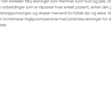
er kan klinikken tilby løsninger som fremmer sunn hud og pels, stø
nbefalinger som er tilpasset hver enkelt pasient, enten det gj
 i hverdagsomsorgen og skaper merverdi for både dyr og eiere. 
 som kombinerer faglig kompetanse med praktiske løsninger for d
åde.