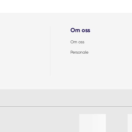
Om oss
Om oss
Personale
Liste med 4 varer, hoppe over l