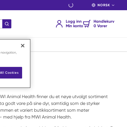
SPRÅK
Logg inn
Handlekurv
send søk
Min konto
0 Varer
 navigation,
All Cookies
s MWI Animal Health finner du et nøye utvalgt sortiment
 ta godt vare på sine dyr, samtidig som de styrker
e sammen et variert butikksortiment som møter
r – med hjelp fra MWI Animal Health.