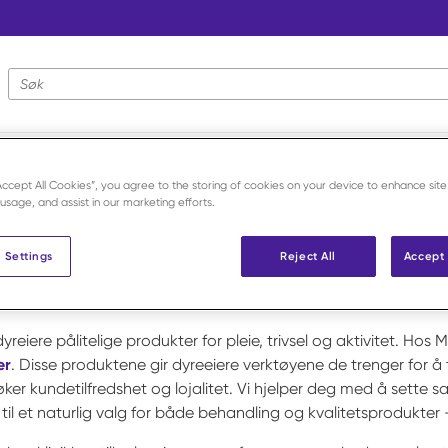
Nettstedsøk
“Accept All Cookies”, you agree to the storing of cookies on your device to enhance site
 usage, and assist in our marketing efforts.
 Settings
Reject All
Accept 
dyreiere pålitelige produkter for pleie, trivsel og aktivitet. Ho
er
. Disse produktene gir dyreeiere verktøyene de trenger for å
n øker kundetilfredshet og lojalitet. Vi hjelper deg med å sett
 til et naturlig valg for både behandling og kvalitetsprodukte