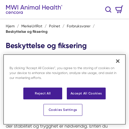
Hopp til hovedinnhold
Handlekurv
Søk
0 Varer
Hjem
/
MerkeUrlRot
/
Polnet
/
Forbruksvarer
/
Beskyttelse og fiksering
Beskyttelse og fiksering
Hos MWI Animal Health finner du produkter innen
beskyttelse og fiksering som er utviklet for å skape et
By clicking “Accept All Cookies”, you agree to the storing of cookies on
trygt og sikkert arbeidsmiljø ved håndtering av dyr.
your device to enhance site navigation, analyze site usage, and assist in
Sortimentet omfatter blant annet
munnkurver
,
krager
our marketing efforts.
samt
bodys og seler
, som bidrar til kontrollert og sikker
håndtering i både daglige rutiner og mer krevende
Reject All
Accept All Cookies
situasjoner. Riktig bruk av slikt utstyr reduserer stress hos
dyret og forebygger skader på både personale og
Cookies Settings
pasient. Løsningene er tilpasset ulike arbeidsmiljøer og
benyttes ved undersøkelser, behandlinger og transport
der stabilitet og trygghet er nødvendig. Enten du