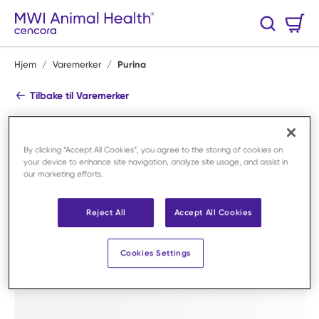
Hopp til hovedinnhold
Handlekurv
Søk
0 Varer
Hjem
/
Varemerker
/
Purina
Tilbake til Varemerker
Purina
Se alle produkter
By clicking “Accept All Cookies”, you agree to the storing of cookies on
your device to enhance site navigation, analyze site usage, and assist in
Shop By Category
our marketing efforts.
Reject All
Accept All Cookies
Cookies Settings