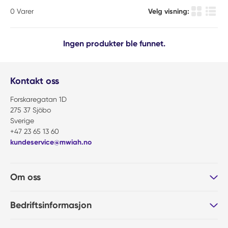
0
Varer
Velg visning:
Produkt r
Produ
Ingen produkter ble funnet.
Kontakt oss
Forskaregatan 1D
275 37 Sjöbo
Sverige
+47 23 65 13 60
kundeservice@mwiah.no
Om oss
Bedriftsinformasjon