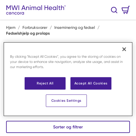
Hopp til hovedinnhold
Handlekurv
Søk
0 Varer
Hjem
/
Forbruksvarer
/
Inseminering og fødsel
/
Fødselshjelp og prolaps
Fødselshjelp og prolaps
By clicking “Accept All Cookies”, you agree to the storing of cookies on
Ved kompliserte fødsler er rask og korrekt assistanse
your device to enhance site navigation, analyze site usage, and assist in
avgjørende. I denne kategorien finner du utstyr for
our marketing efforts.
fødselshjelp og prolaps utviklet for veterinærmedisin og
husdyrproduksjon. Produktene gir støtte ved vanskelige
Reject All
Accept All Cookies
situasjoner og bidrar til trygg håndtering av både mor
og avkom. Sortimentet er valgt med fokus på funksjon
Cookies Settings
og dyrevelferd. Hos MWI Animal Health tilbyr vi løsninger
som støtter sikker fødsel og effektiv behandling.
Sorter og filtrer