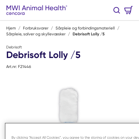
Hopp til hovedinnhold
Handlekurv
Søk
0 Varer
Hjem
/
Forbruksvarer
/
Sårpleie og forbindingsmateriell
/
Sårpleie, salver og skyllevæsker
/
Debrisoft Lolly /5
Debrisoft
Debrisoft Lolly /5
Art.nr:
F21446
By clicking “Accept All Cookies”, you agree to the storing of cookies on your d