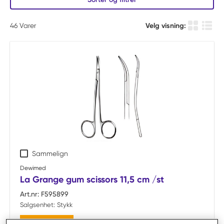
46
Varer
Velg visning:
Produkt r
Produ
Sammelign
Dewimed
La Grange gum scissors 11,5 cm /st
Art.nr:
F595899
Salgsenhet:
Stykk
Bestillingsvare