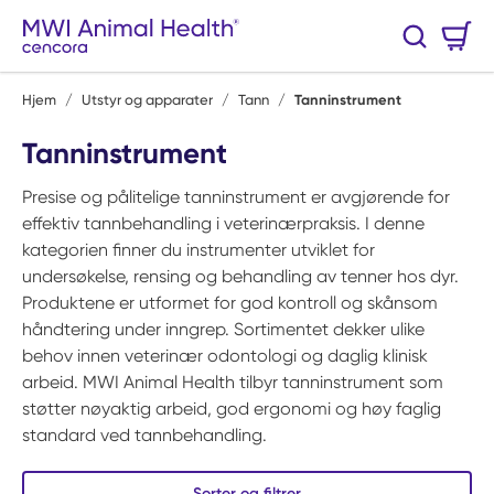
Hopp til hovedinnhold
Handlekurv
Søk
0 Varer
Hjem
/
Utstyr og apparater
/
Tann
/
Tanninstrument
Tanninstrument
Presise og pålitelige tanninstrument er avgjørende for
effektiv tannbehandling i veterinærpraksis. I denne
kategorien finner du instrumenter utviklet for
undersøkelse, rensing og behandling av tenner hos dyr.
Produktene er utformet for god kontroll og skånsom
håndtering under inngrep. Sortimentet dekker ulike
behov innen veterinær odontologi og daglig klinisk
arbeid. MWI Animal Health tilbyr tanninstrument som
støtter nøyaktig arbeid, god ergonomi og høy faglig
standard ved tannbehandling.
Sorter og filtrer