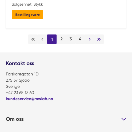
Salgsenhet:
Stykk
Bestillingsvare
2
3
4
1
Første side
Forrige side
Neste side
Siste side
Kontakt oss
Forskaregatan 1D
275 37 Sjöbo
Sverige
+47 23 65 13 60
kundeservice@mwiah.no
Om oss