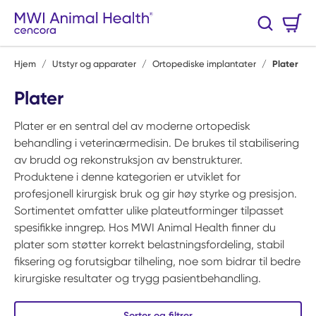
Hopp til hovedinnhold
Handlekurv
Søk
0 Varer
Hjem
/
Utstyr og apparater
/
Ortopediske implantater
/
Plater
Plater
Plater er en sentral del av moderne ortopedisk
behandling i veterinærmedisin. De brukes til stabilisering
av brudd og rekonstruksjon av benstrukturer.
Produktene i denne kategorien er utviklet for
profesjonell kirurgisk bruk og gir høy styrke og presisjon.
Sortimentet omfatter ulike plateutforminger tilpasset
spesifikke inngrep. Hos MWI Animal Health finner du
plater som støtter korrekt belastningsfordeling, stabil
fiksering og forutsigbar tilheling, noe som bidrar til bedre
kirurgiske resultater og trygg pasientbehandling.
Sorter og filtrer