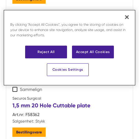
By clicking “Accept All Cookies”, you agree to the storing of cookies on
your device to enhance site navigation, analyze site usage, and assist in
our marketing efforts.
Reject All
Accept All Cookies
Cookies Settings
Sammelign
Securos Surgical
1,5 mm 20 Hole Cuttable plate
Art.nr:
F58362
Salgsenhet:
Stykk
Bestillingsvare