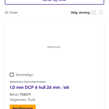
65
Varer
Velg visning:
Produkt r
Produ
Sammelign
Veterinary Instrumentation
1,0 mm DCP 6 hull 26 mm /stk
Art.nr:
F58279
Salgsenhet:
Stykk
Bestillingsvare