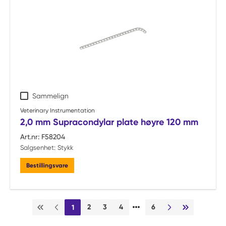
Sammelign
Veterinary Instrumentation
2,0 mm Supracondylar plate høyre 120 mm
Art.nr:
F58204
Salgsenhet:
Stykk
Bestillingsvare
…
2
3
4
6
1
Første side
Forrige side
Neste side
Siste side