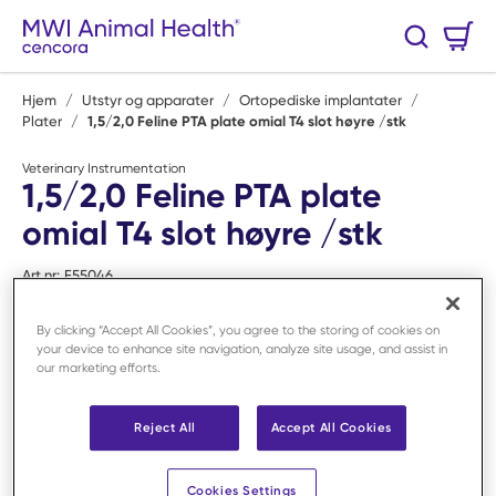
Hopp til hovedinnhold
Handlekurv
Søk
0 Varer
Hjem
/
Utstyr og apparater
/
Ortopediske implantater
/
Plater
/
1,5/2,0 Feline PTA plate omial T4 slot høyre /stk
Veterinary Instrumentation
1,5/2,0 Feline PTA plate
omial T4 slot høyre /stk
Art.nr:
F55046
By clicking “Accept All Cookies”, you agree to the storing of cookies on
your device to enhance site navigation, analyze site usage, and assist in
our marketing efforts.
Reject All
Accept All Cookies
Cookies Settings