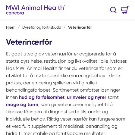
Hopp til hovedinnhold
Handlekurv
Søk
0 Varer
Hjem
/
Dyrefôr og fôrtilskudd
/
Veterinærfôr
Veterinærfôr
Et godt utvalg av veterinærfôr er avgjørende for å
støtte dyrs helse, restitusjon og livskvalitet i alle livsfaser.
Hos MWI Animal Health finner du veterinærfôr som er
utviklet for å møte spesifikke ernæringsbehov i klinisk
praksis, der ernæring spiller en viktig rolle i
behandlingsforløpet. Sortimentet omfatter løsninger
innen
hud og førfølsomhet
,
urinveier og nyrer
samt
mage og tarm
, som gir veterinærer mulighet til å
tilpasse fôringen til diagnostiserte tilstander og
individuelle behov. Riktig veterinærfôr kan fungere som
et verdifullt supplement til medisinsk behandling og
bidra til mer stabile og forutsigbare resultater.