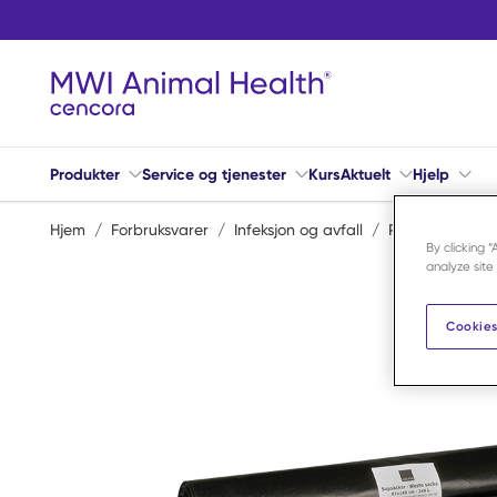
Hopp til hovedinnhold
Produkter
Service og tjenester
Kurs
Aktuelt
Hjelp
Hjem
/
Forbruksvarer
/
Infeksjon og avfall
/
Plastposer og a
By clicking 
analyze site
Cookies