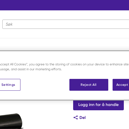
Nettstedsøk
vfall
/
Avfallssekker sort 240 liter /10
“Accept All Cookies”, you agree to the storing of cookies on your device to enhance site
 usage, and assist in our marketing efforts.
Avfallssekke
 Settings
Reject All
Accept 
Art.nr:
F608261
Logg inn for å handle
Del