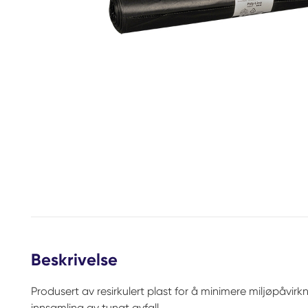
Beskrivelse
Produsert av resirkulert plast for å minimere miljøpåvirk
innsamling av tungt avfall.