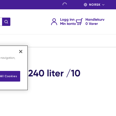
SPRÅK
Logg inn
Handlekurv
send søk
Min konto
0 Varer
 navigation,
r sort 240 liter /10
All Cookies