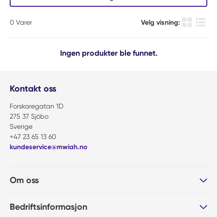
0
Varer
Velg visning:
Produkt r
Produ
Ingen produkter ble funnet.
Kontakt oss
Forskaregatan 1D
275 37 Sjöbo
Sverige
+47 23 65 13 60
kundeservice@mwiah.no
Om oss
Bedriftsinformasjon