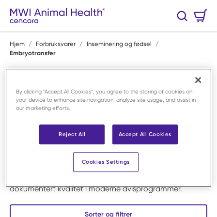
Hopp til hovedinnhold
Handlekurv
Søk
0 Varer
Hjem
/
Forbruksvarer
/
Inseminering og fødsel
/
Embryotransfer
Embryotransfer
By clicking “Accept All Cookies”, you agree to the storing of cookies on
Avansert reproduksjonsteknologi stiller høye krav til
your device to enhance site navigation, analyze site usage, and assist in
presisjon og utstyr. I denne kategorien finner du
our marketing efforts.
produkter for embryotransfer tilpasset veterinærbruk og
profesjonelt avlsarbeid. Sortimentet støtter trygg
Reject All
Accept All Cookies
håndtering, lagring og overføring av embryo.
Produktene er utviklet for nøyaktighet og kontroll
Cookies Settings
gjennom hele prosessen. MWI Animal Health leverer
løsninger som bidrar til vellykket reproduksjon og
dokumentert kvalitet i moderne avlsprogrammer.
Sorter og filtrer