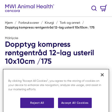
Hopp til hovedinnhold
Handlekurv
Søk
0 Varer
Hjem
/
Forbruksvarer
/
Kirurgi
/
Tork og annet
/
Dopptyg kompress røntgentråd 12-lag usteril 10x10cm /175
Mölnlycke
Dopptyg kompress
røntgentråd 12-lag usteril
10x10cm /175
Art.nr:
F20155
By clicking “Accept All Cookies”, you agree to the storing of cookies on
your device to enhance site navigation, analyze site usage, and assist in
our marketing efforts.
Reject All
Accept All Cookies