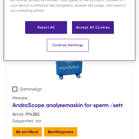
By clicking “Accept All Cookies”, you agree to the storing of cookies on
your device to enhance site navigation, analyze site usage, and assist in
our marketing efforts.
Reject All
Accept All Cookies
Cookies Settings
Sammelign
Minitube
AndroScope analysemaskin for sperm /sett
Art.nr:
F94385
Salgsenhet:
set
Be om tilbud
Bestillingsvare