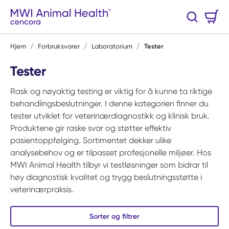
Hopp til hovedinnhold
Handlekurv
Søk
0 Varer
Hjem
/
Forbruksvarer
/
Laboratorium
/
Tester
Tester
Rask og nøyaktig testing er viktig for å kunne ta riktige
behandlingsbeslutninger. I denne kategorien finner du
tester utviklet for veterinærdiagnostikk og klinisk bruk.
Produktene gir raske svar og støtter effektiv
pasientoppfølging. Sortimentet dekker ulike
analysebehov og er tilpasset profesjonelle miljøer. Hos
MWI Animal Health tilbyr vi testløsninger som bidrar til
høy diagnostisk kvalitet og trygg beslutningsstøtte i
veterinærpraksis.
Sorter og filtrer