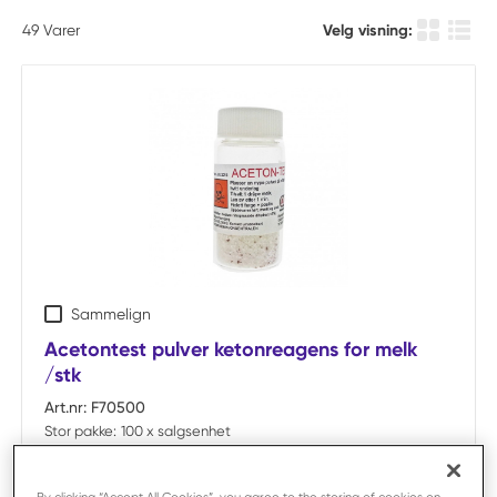
49
Varer
Velg visning:
Produkt r
Produ
Sammelign
Acetontest pulver ketonreagens for melk
/stk
Art.nr:
F70500
Stor pakke:
100 x salgsenhet
Salgsenhet:
Stykk
Utløpt