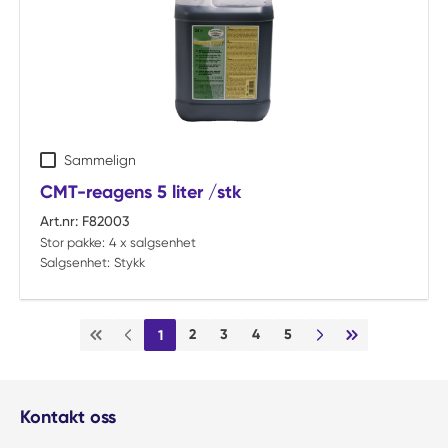
Sammelign
CMT-reagens 5 liter /stk
Art.nr:
F82003
Stor pakke:
4 x salgsenhet
Salgsenhet:
Stykk
2
3
4
5
1
Første side
Forrige side
Neste side
Siste side
Kontakt oss