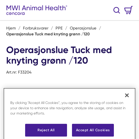
Hopp til hovedinnhold
Handlekurv
Søk
0 Varer
Hjem
/
Forbruksvarer
/
PPE
/
Operasjonslue
/
Operasjonslue Tuck med knyting grønn /120
Operasjonslue Tuck med
knyting grønn /120
Art.nr:
F33204
By clicking “Accept All Cookies”, you agree to the storing of cookies on
your device to enhance site navigation, analyze site usage, and assist in
our marketing efforts.
Reject All
Accept All Cookies