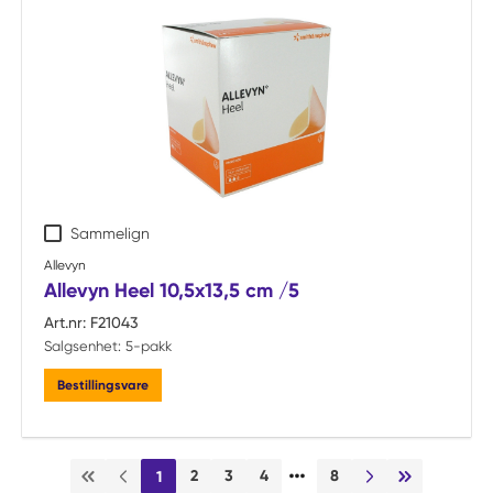
Sammelign
Allevyn
Allevyn Heel 10,5x13,5 cm /5
Art.nr:
F21043
Salgsenhet:
5-pakk
Bestillingsvare
…
2
3
4
8
1
Første side
Forrige side
Neste side
Siste side