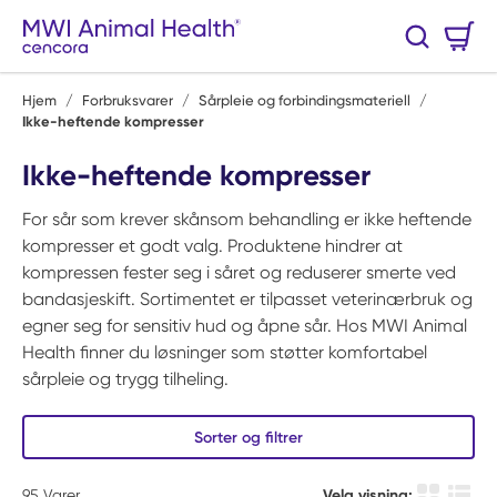
Hopp til hovedinnhold
Handlekurv
Søk
0 Varer
Hjem
/
Forbruksvarer
/
Sårpleie og forbindingsmateriell
/
Ikke-heftende kompresser
Ikke-heftende kompresser
For sår som krever skånsom behandling er ikke heftende
kompresser et godt valg. Produktene hindrer at
kompressen fester seg i såret og reduserer smerte ved
bandasjeskift. Sortimentet er tilpasset veterinærbruk og
egner seg for sensitiv hud og åpne sår. Hos MWI Animal
Health finner du løsninger som støtter komfortabel
sårpleie og trygg tilheling.
Sorter og filtrer
95
Varer
Velg visning: