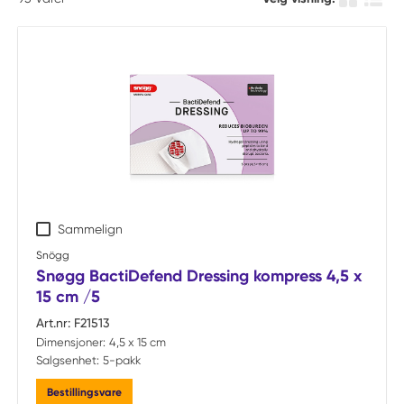
Produkt r
Produ
Sammelign
Snögg
Snøgg BactiDefend Dressing kompress 4,5 x
15 cm /5
Art.nr:
F21513
Dimensjoner:
4,5 x 15 cm
Salgsenhet:
5-pakk
Bestillingsvare