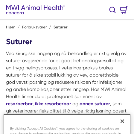
Hopp til hovedinnhold
Handlekurv
Søk
0 Varer
Hjem
/
Forbruksvarer
/
Suturer
Suturer
Ved kirurgiske inngrep og sårbehandling er riktig valg av
suturer avgjørende for et godt behandlingsresultat og
en trygg helingsprosess. I veterinærpraksis brukes
suturer for å sikre stabil lukking av vev, opprettholde
god vevstilpasning og redusere risikoen for infeksjoner
og andre komplikasjoner etter inngrep. Hos MWI Animal
Health finner du et profesjonelt sortiment av
resorberbar
,
ikke resorberbar
og
annen suturer
, som
gir veterinærer fleksibilitet til å velge riktig løsning basert
på inngrepets art og kliniske behov. Produktene er
utviklet med fokus på presis håndtering, jevn kvalitet og
By clicking “Accept All Cookies”, you agree to the storing of cookies on
pålitelig ytelse i det daglige arbeidet. Et gjennomtenkt
your device to enhance site navigation, analyze site usage, and assist in