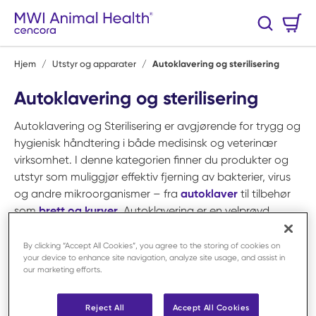
Hopp til hovedinnhold
Handlekurv
Søk
0 Varer
Hjem
/
Utstyr og apparater
/
Autoklavering og sterilisering
Autoklavering og sterilisering
Autoklavering og Sterilisering er avgjørende for trygg og
hygienisk håndtering i både medisinsk og veterinær
virksomhet. I denne kategorien finner du produkter og
utstyr som muliggjør effektiv fjerning av bakterier, virus
og andre mikroorganismer – fra
autoklaver
til tilbehør
som
brett og kurver
. Autoklavering er en velprøvd
metode som bruker damp under trykk for å sterilisere
instrumenter, og er en sentral del av rutiner for
By clicking “Accept All Cookies”, you agree to the storing of cookies on
your device to enhance site navigation, analyze site usage, and assist in
infeksjonskontroll. Våre løsninger passer for klinikker,
our marketing efforts.
laboratorier og andre miljøer der sterilitet er kritisk. Velg
riktige produkter for å opprettholde høyeste standard
Reject All
Accept All Cookies
innen sterilisering og pasientsikkerhet.