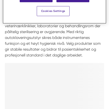
Våre løsninger er utviklet for å støtte sikre
Cookies Settings
arbeidsprosesser og bidra til redusert risiko for
krysskontaminering. Utstyret er tilpasset daglig bruk i
veterinærklinikker, laboratorier og behandlingsrom der
pålitelig sterilisering er avgjørende. Med riktig
autoklaveringsutstyr sikres både instrumentenes
funksjon og et høyt hygienisk nivå. Velg produkter som
gir stabile resultater og bidrar til pasientsikkerhet og
profesjonell standard i det daglige arbeidet.