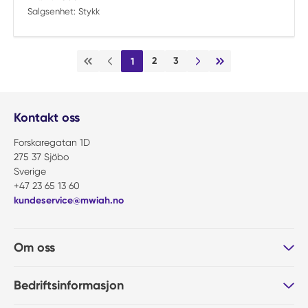
Salgsenhet:
Stykk
2
3
1
Første side
Forrige side
Neste side
Siste side
Kontakt oss
Forskaregatan 1D
275 37 Sjöbo
Sverige
+47 23 65 13 60
kundeservice@mwiah.no
Om oss
Bedriftsinformasjon