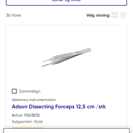
36
Varer
Velg visning:
Produkt r
Produ
Sammelign
Veterinary Instrumentation
Adson Dissecting Forceps 12,5 cm /stk
Art.nr:
F503515
Salgsenhet:
Stykk
Bestillingsvare