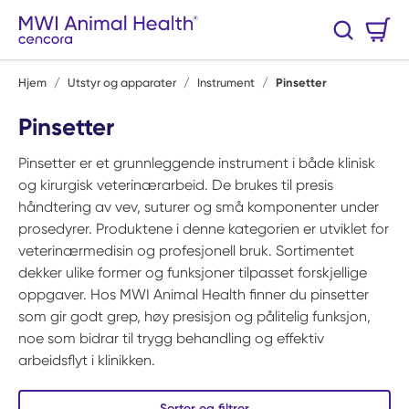
Hopp til hovedinnhold
Handlekurv
Søk
0 Varer
Hjem
/
Utstyr og apparater
/
Instrument
/
Pinsetter
Pinsetter
Pinsetter er et grunnleggende instrument i både klinisk
og kirurgisk veterinærarbeid. De brukes til presis
håndtering av vev, suturer og små komponenter under
prosedyrer. Produktene i denne kategorien er utviklet for
veterinærmedisin og profesjonell bruk. Sortimentet
dekker ulike former og funksjoner tilpasset forskjellige
oppgaver. Hos MWI Animal Health finner du pinsetter
som gir godt grep, høy presisjon og pålitelig funksjon,
noe som bidrar til trygg behandling og effektiv
arbeidsflyt i klinikken.
Sorter og filtrer