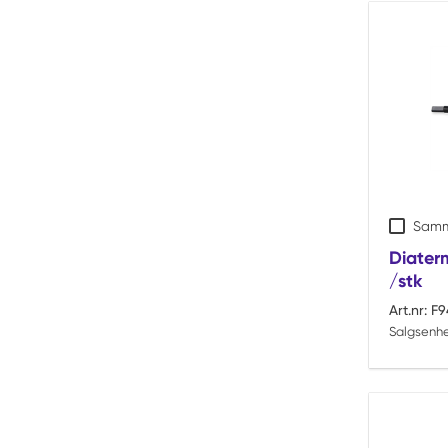
Samm
Diaterm
/stk
Art.nr:
F9
Salgsenhe