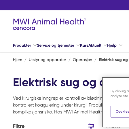
Hopp til hovedinnhold
Produkter
Service og tjenester
Kurs
Aktuelt
Hjelp
Hjem
/
Utstyr og apparater
/
Operasjon
/
Elektrisk sug og
Elektrisk sug og diate
By clicking 
analyze site
Ved kirurgiske inngrep er kontroll av blødning og væske 
kontrollert koagulering under kirurgi. Produktene i denne 
komplikasjonsrisiko. Hos MWI Animal Health finner du løsn
Cookies
Filtre
31
Varer
Hopp til resultater