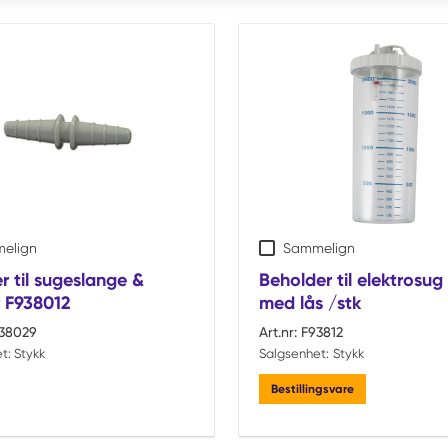
elign
Sammelign
 til sugeslange &
Beholder til elektrosug 
r F938012
med lås /stk
38029
Art.nr:
F93812
t:
Stykk
Salgsenhet:
Stykk
Bestillingsvare