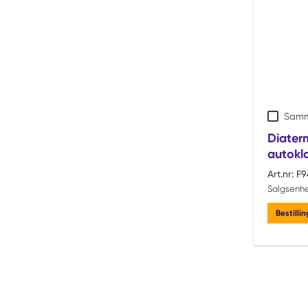
Samm
Diater
autokl
Art.nr:
F9
Salgsenhe
Bestilli