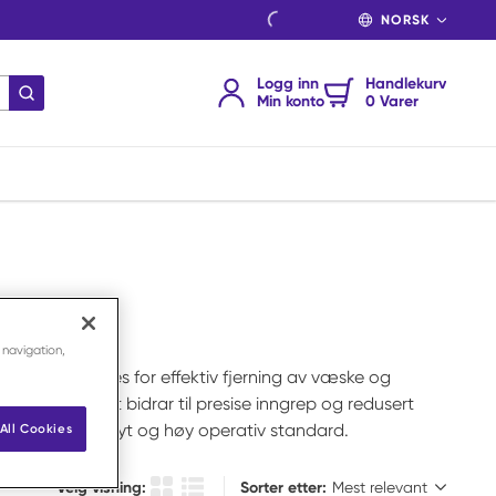
SPRÅK
Logg inn
Handlekurv
send søk
Min konto
0 Varer
 navigation,
 diatermi brukes for effektiv fjerning av væske og
k bruk. Utstyret bidrar til presise inngrep og redusert
ffektiv arbeidsflyt og høy operativ standard.
All Cookies
Sorter etter:
Velg visning:
Sorter etter: