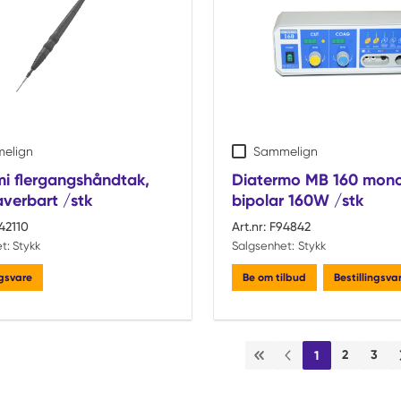
elign
Sammelign
mi flergangshåndtak,
Diatermo MB 160 mon
averbart /stk
bipolar 160W /stk
42110
Art.nr:
F94842
t:
Stykk
Salgsenhet:
Stykk
ngsvare
Be om tilbud
Bestillingsva
2
3
1
Første side
Forrige side