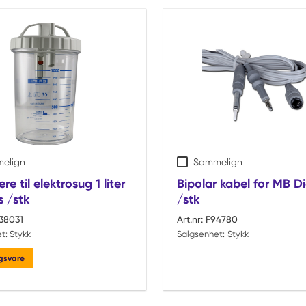
elign
Sammelign
re til elektrosug 1 liter
Bipolar kabel for MB D
 /stk
/stk
38031
Art.nr:
F94780
t:
Stykk
Salgsenhet:
Stykk
ngsvare