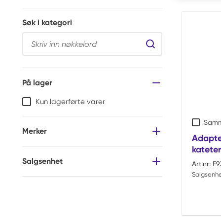
Søk i kategori
Søk i kategori
På lager
Kun lagerførte varer
Samm
Merker
Adapter
katete
Salgsenhet
Art.nr:
F9
Salgsenhe