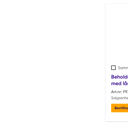
Samm
Beholde
med lås
Art.nr:
F9
Salgsenhe
Bestilli