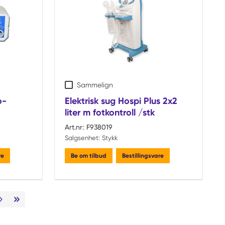
Sammelign
o-
Elektrisk sug Hospi Plus 2x2
liter m fotkontroll /stk
Art.nr:
F938019
Salgsenhet:
Stykk
re
Be om tilbud
Bestillingsvare
Neste side
Siste side