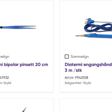
elign
Sammelign
i bipolar pinsett 20 cm
Diatermi engangshånd
3 m /stk
47932
Art.nr:
F942108
t:
Stykk
Salgsenhet:
Stykk