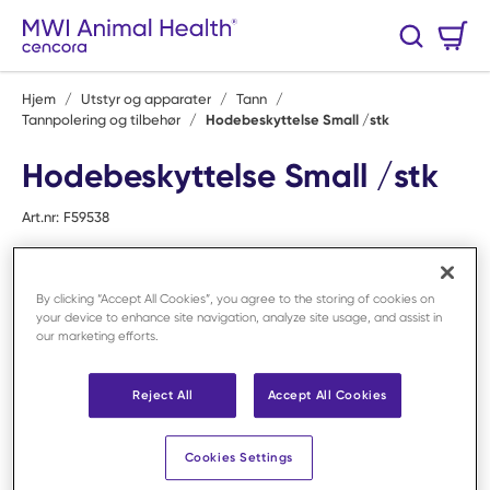
Hopp til hovedinnhold
Handlekurv
Søk
0 Varer
Hjem
/
Utstyr og apparater
/
Tann
/
Tannpolering og tilbehør
/
Hodebeskyttelse Small /stk
Hodebeskyttelse Small /stk
Art.nr:
F59538
By clicking “Accept All Cookies”, you agree to the storing of cookies on
your device to enhance site navigation, analyze site usage, and assist in
our marketing efforts.
Reject All
Accept All Cookies
Cookies Settings