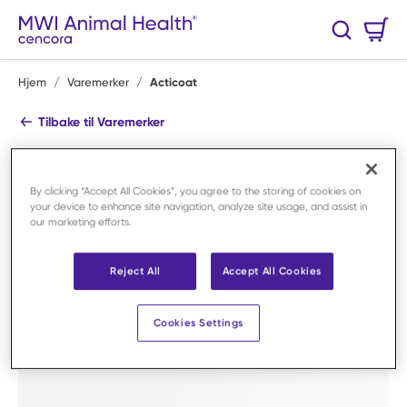
Hopp til hovedinnhold
Handlekurv
Søk
0 Varer
Hjem
/
Varemerker
/
Acticoat
Tilbake til Varemerker
Acticoat
Se alle produkter
By clicking “Accept All Cookies”, you agree to the storing of cookies on
your device to enhance site navigation, analyze site usage, and assist in
Shop By Category
our marketing efforts.
Reject All
Accept All Cookies
Cookies Settings