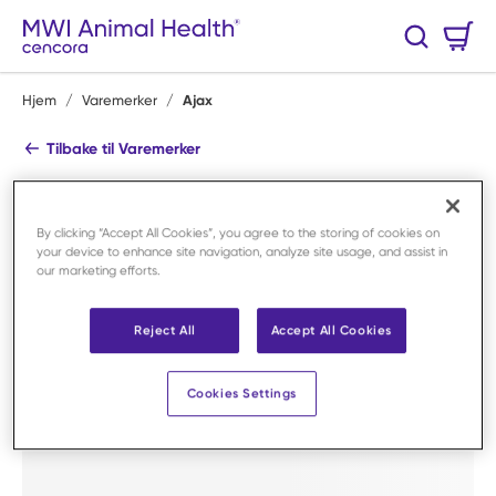
Hopp til hovedinnhold
Handlekurv
Søk
0 Varer
Hjem
/
Varemerker
/
Ajax
Tilbake til Varemerker
Ajax
Se alle produkter
By clicking “Accept All Cookies”, you agree to the storing of cookies on
your device to enhance site navigation, analyze site usage, and assist in
Shop By Category
our marketing efforts.
Reject All
Accept All Cookies
Cookies Settings