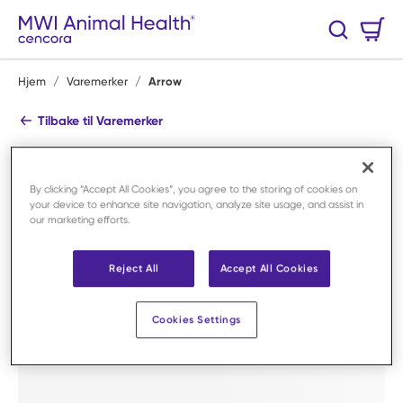
Hopp til hovedinnhold
Handlekurv
Søk
0 Varer
Hjem
/
Varemerker
/
Arrow
Tilbake til Varemerker
Arrow
Se alle produkter
By clicking “Accept All Cookies”, you agree to the storing of cookies on
your device to enhance site navigation, analyze site usage, and assist in
Shop By Category
our marketing efforts.
Reject All
Accept All Cookies
Cookies Settings