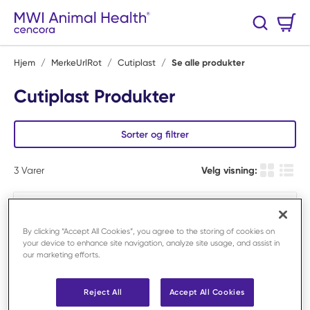
Hopp til hovedinnhold
Handlekurv
Søk
0 Varer
Hjem
/
MerkeUrlRot
/
Cutiplast
/
Se alle produkter
Cutiplast Produkter
Sorter og filtrer
3
Varer
Velg visning:
Produkt r
Produ
By clicking “Accept All Cookies”, you agree to the storing of cookies on
your device to enhance site navigation, analyze site usage, and assist in
our marketing efforts.
Reject All
Accept All Cookies