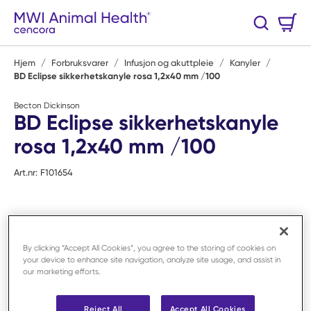
Hopp til hovedinnhold
Handlekurv
Søk
0 Varer
Hjem
/
Forbruksvarer
/
Infusjon og akuttpleie
/
Kanyler
/
BD Eclipse sikkerhetskanyle rosa 1,2x40 mm /100
Becton Dickinson
BD Eclipse sikkerhetskanyle
rosa 1,2x40 mm /100
Art.nr:
F101654
By clicking “Accept All Cookies”, you agree to the storing of cookies on
your device to enhance site navigation, analyze site usage, and assist in
our marketing efforts.
Reject All
Accept All Cookies