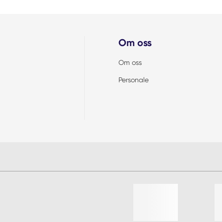
Om oss
Om oss
Personale
Liste med 4 varer, hoppe over l