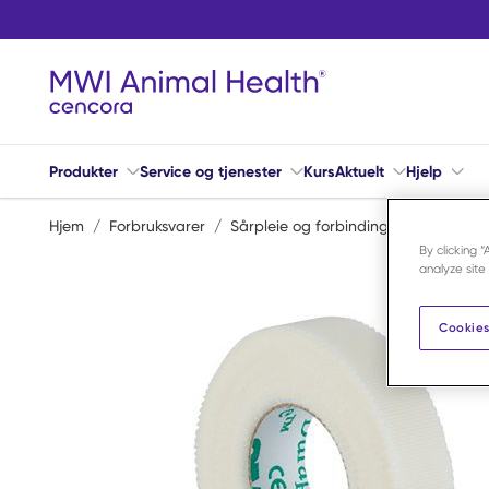
Hopp til hovedinnhold
Produkter
Service og tjenester
Kurs
Aktuelt
Hjelp
Hjem
/
Forbruksvarer
/
Sårpleie og forbindingsmateriell
/
By clicking 
analyze site
Cookies