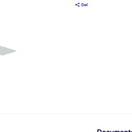
Del
de
este lysbilde
Document