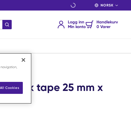
SPRÅK
Logg inn
Handlekurv
send søk
Min konto
0 Varer
,14 m /stk
 navigation,
rurgisk tape 25 mm x
All Cookies