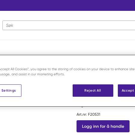
Nettstedsøk
Selvklebende bandasjer og tape
/
Durapore kirurgisk tape 25 mm x 9
“Accept All Cookies”, you agree to the storing of cookies on your device to enhance site
 usage, and assist in our marketing efforts.
3M
Durapore ki
 Settings
Reject All
Accept 
9,14 m /stk
Art.nr:
F20531
Logg inn for å handle