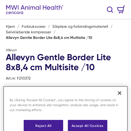
Hopp til hovedinnhold
Handlekurv
Søk
0 Varer
Hjem
/
Forbruksvarer
/
Sårpleie og forbindingsmateriell
/
Selvklebende kompresser
/
Allevyn Gentle Border Lite 8x8,4 cm Multisite /10
Allevyn
Allevyn Gentle Border Lite
8x8,4 cm Multisite /10
Art.nr:
F210372
By clicking “Accept All Cookies”, you agree to the storing of cookies on
your device to enhance site navigation, analyze site usage, and assist in
our marketing efforts.
Reject All
Accept All Cookies