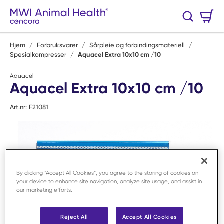
Hopp til hovedinnhold
Handlekurv
Søk
0 Varer
Hjem
/
Forbruksvarer
/
Sårpleie og forbindingsmateriell
/
Spesialkompresser
/
Aquacel Extra 10x10 cm /10
Aquacel
Aquacel Extra 10x10 cm /10
Art.nr:
F21081
By clicking “Accept All Cookies”, you agree to the storing of cookies on
your device to enhance site navigation, analyze site usage, and assist in
our marketing efforts.
Reject All
Accept All Cookies