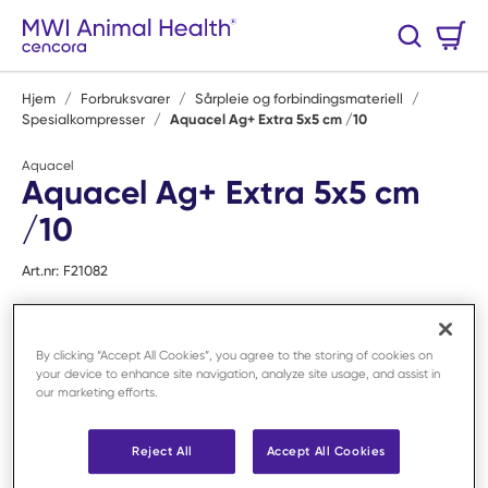
Hopp til hovedinnhold
Handlekurv
Søk
0 Varer
Hjem
/
Forbruksvarer
/
Sårpleie og forbindingsmateriell
/
Spesialkompresser
/
Aquacel Ag+ Extra 5x5 cm /10
Aquacel
Aquacel Ag+ Extra 5x5 cm
/10
Art.nr:
F21082
By clicking “Accept All Cookies”, you agree to the storing of cookies on
your device to enhance site navigation, analyze site usage, and assist in
our marketing efforts.
Reject All
Accept All Cookies