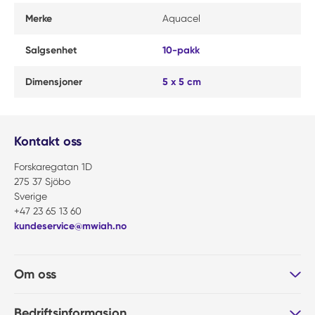
Merke
Aquacel
Salgsenhet
10-pakk
Dimensjoner
5 x 5 cm
Kontakt oss
Forskaregatan 1D
275 37 Sjöbo
Sverige
+47 23 65 13 60
kundeservice@mwiah.no
Om oss
Bedriftsinformasjon