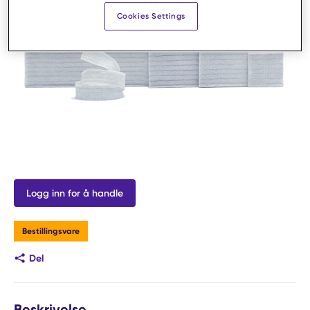
Cookies Settings
Logg inn for å handle
Bestillingsvare
Del
Beskrivelse