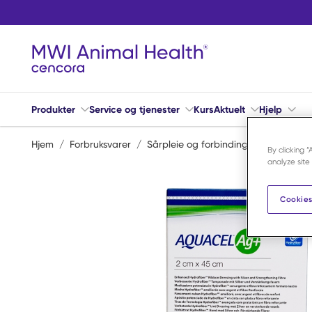
Hopp til hovedinnhold
Produkter
Service og tjenester
Kurs
Aktuelt
Hjelp
Hjem
/
Forbruksvarer
/
Sårpleie og forbindingsmateriell
/
S
By clicking 
analyze site
Cookies