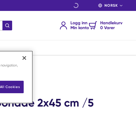
SPRÅK
Logg inn
Handlekurv
send søk
Min konto
0 Varer
5
 navigation,
g+ WSF
All Cookies
onade 2x45 cm /5