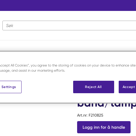
Nettstedsøk
pesialkompresser
/
Aquacel Ag+ WSF bånd/tamponade 2x45 cm /
“Accept All Cookies”, you agree to the storing of cookies on your device to enhance site
 usage, and assist in our marketing efforts.
Aquacel
Aquacel A
 Settings
Reject All
Accept 
bånd/tamp
Art.nr:
F210825
Logg inn for å handle