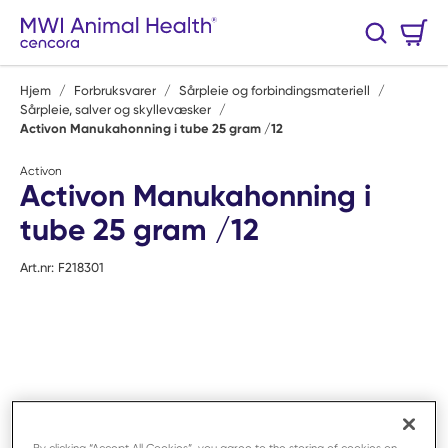
Hopp til hovedinnhold
Handlekurv
Søk
0 Varer
Hjem
/
Forbruksvarer
/
Sårpleie og forbindingsmateriell
/
Sårpleie, salver og skyllevæsker
/
Activon Manukahonning i tube 25 gram /12
Activon
Activon Manukahonning i
tube 25 gram /12
Art.nr:
F218301