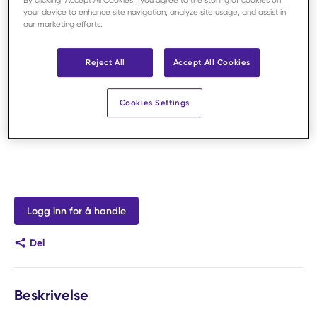
By clicking “Accept All Cookies”, you agree to the storing of cookies on
your device to enhance site navigation, analyze site usage, and assist in
our marketing efforts.
Reject All
Accept All Cookies
Cookies Settings
Logg inn for å handle
Del
Beskrivelse