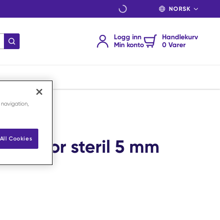
SPRÅK
Logg inn
Handlekurv
send søk
Min konto
0 Varer
 navigation,
All Cookies
strictor steril 5 mm