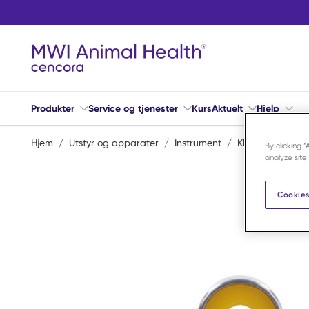
Hopp til hovedinnhold
Produkter
Service og tjenester
Kurs
Aktuelt
Hjelp
Hjem
/
Utstyr og apparater
/
Instrument
/
Klemme og hak
By clicking 
analyze site
Cookies