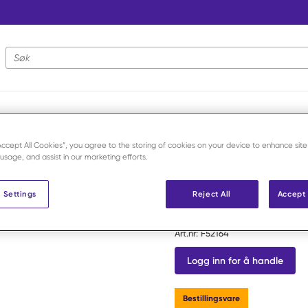
Nettstedsøk
e
/
Ameroid constrictor steril 5 mm
“Accept All Cookies”, you agree to the storing of cookies on your device to enhance site
 usage, and assist in our marketing efforts.
Veterinary Instrumentation
 Settings
Reject All
Accept 
Ameroid con
Art.nr:
F52164
Logg inn for å handle
Bestillingsvare