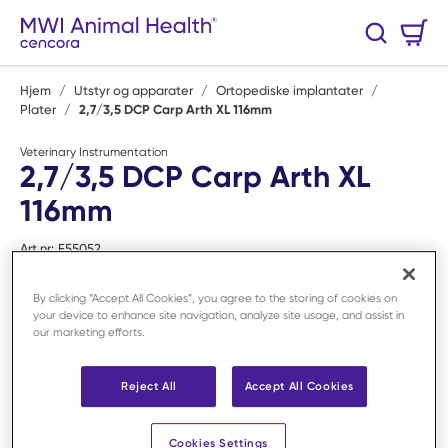
Hopp til hovedinnhold
Handlekurv
Søk
0 Varer
Hjem
/
Utstyr og apparater
/
Ortopediske implantater
/
Plater
/
2,7/3,5 DCP Carp Arth XL 116mm
Veterinary Instrumentation
2,7/3,5 DCP Carp Arth XL
116mm
Art.nr:
F55052
By clicking “Accept All Cookies”, you agree to the storing of cookies on
your device to enhance site navigation, analyze site usage, and assist in
our marketing efforts.
Reject All
Accept All Cookies
Cookies Settings