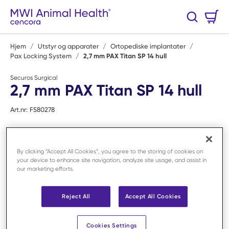
Hopp til hovedinnhold
Handlekurv
Søk
0 Varer
Hjem
/
Utstyr og apparater
/
Ortopediske implantater
/
Pax Locking System
/
2,7 mm PAX Titan SP 14 hull
Securos Surgical
2,7 mm PAX Titan SP 14 hull
Art.nr:
F580278
By clicking “Accept All Cookies”, you agree to the storing of cookies on
your device to enhance site navigation, analyze site usage, and assist in
our marketing efforts.
Reject All
Accept All Cookies
Cookies Settings