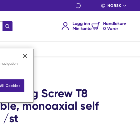
SPRÅK
Logg inn
Handlekurv
send søk
Min konto
0 Varer
 navigation,
apping, SS /st
All Cookies
Locking Screw T8
ble, monoaxial self
 /st