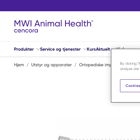
Hopp til hovedinnhold
Produkter
Service og tjenester
Kurs
Aktuelt
Hjelp
By clicking 
Hjem
/
Utstyr og apparater
/
Ortopediske implantater
/
S
analyze site
Cookies