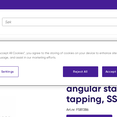
Nettstedsøk
“Accept All Cookies”, you agree to the storing of cookies on your device to enhance site
krue
/
2,7x20 mm Locking Screw T8 angular stable, monoaxial self t
 usage, and assist in our marketing efforts.
Securos Surgical
 Settings
Reject All
Accept 
2,7x20 mm 
angular sta
tapping, SS
Art.nr:
F581386