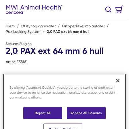
Hopp til hovedinnhold
Handlekurv
Søk
0 Varer
Hjem
/
Utstyr og apparater
/
Ortopediske implantater
/
Pax Locking System
/
2,0 PAX ext 64 mm 6 hull
Securos Surgical
2,0 PAX ext 64 mm 6 hull
Art.nr:
F58161
By clicking “Accept All Cookies”, you agree to the storing of cookies on
your device to enhance site navigation, analyze site usage, and assist in
our marketing efforts.
Reject All
Accept All Cookies