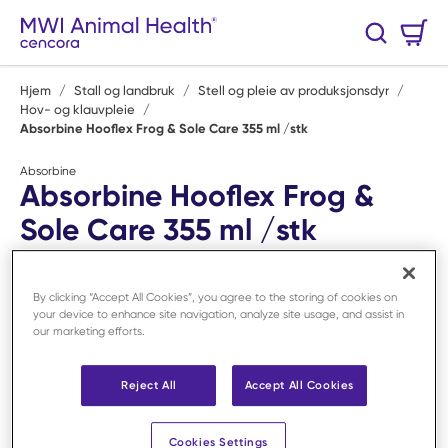
Hopp til hovedinnhold
Handlekurv
Søk
0 Varer
Hjem
/
Stall og landbruk
/
Stell og pleie av produksjonsdyr
/
Hov- og klauvpleie
/
Absorbine Hooflex Frog & Sole Care 355 ml /stk
Absorbine
Absorbine Hooflex Frog &
Sole Care 355 ml /stk
Art.nr:
F62511
By clicking “Accept All Cookies”, you agree to the storing of cookies on
your device to enhance site navigation, analyze site usage, and assist in
our marketing efforts.
Reject All
Accept All Cookies
Cookies Settings