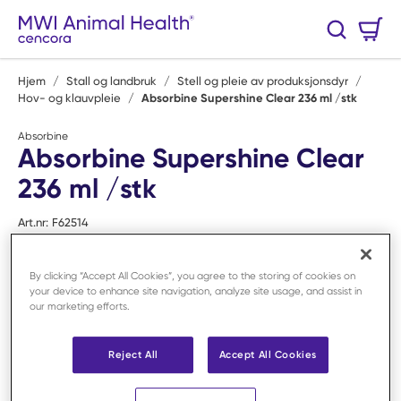
Hopp til hovedinnhold
Handlekurv
Søk
0 Varer
Hjem
/
Stall og landbruk
/
Stell og pleie av produksjonsdyr
/
Hov- og klauvpleie
/
Absorbine Supershine Clear 236 ml /stk
Absorbine
Absorbine Supershine Clear
236 ml /stk
Art.nr:
F62514
By clicking “Accept All Cookies”, you agree to the storing of cookies on
your device to enhance site navigation, analyze site usage, and assist in
our marketing efforts.
Reject All
Accept All Cookies