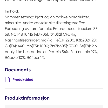
Innhold:
Sammensetning: kjøtt og animalske biprodukter,
mineraler. Andre zootekniske tilsetningsstoffer:
Forbedring av tarmforhold: Enterococcus faecium SF
68. NCIMB 10415 (4b1705): 1X10(12) CFU/kg
Næringstilsetninger: mg/kg: Fe(E1): 2200, I(3b202): 28;
Cu(E4): 440; Mn(E5): 1000; Zn(3b605): 3700; Se(E8): 2.6
Analytiske bestanddeler: Protein 54%, Fettinnhold 19%,
Råaske 10%, Råfiber 1%.
Documents
Produktblad
Produktinformasjon