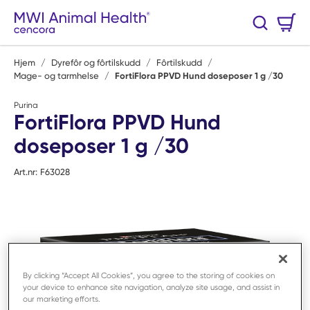
Hopp til hovedinnhold
Handlekurv
Søk
0 Varer
Hjem
/
Dyrefôr og fôrtilskudd
/
Fôrtilskudd
/
Mage- og tarmhelse
/
FortiFlora PPVD Hund doseposer 1 g /30
Purina
FortiFlora PPVD Hund
doseposer 1 g /30
Art.nr:
F63028
By clicking “Accept All Cookies”, you agree to the storing of cookies on
your device to enhance site navigation, analyze site usage, and assist in
our marketing efforts.