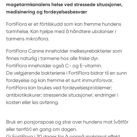
magetarmkanalens helse ved stressede situasjoner,
medisinering og fordøyelsesbesvær
FortiFlora er et fôrtilskudd som kan fremme hundens
tarmhelse. Kan hjelpe med å håndtere ubalanser i
tarmens mikroflora.
FortiFlora Canine inneholder melkesyrebakterier som
finnes naturlig i tarmene hos alle friske dyr.
FortiFlora inneholder også C- og E-vitamin.
De velgjørende bakteriene i FortiFlora bidrar til en sunn
fordøyelse og kan fremme et sunt immunforsvar.
FortiFlora kan brukes ved fordøyelsesproblemer;
antibiotikakurer; stressende situasjoner; endringer i
kosten eller løs avføring.
Bruk en porsjonspose og strø over hundens mat (våtfôr
eller tørrfôr) en gang om dagen.
Gi FortiFlora i 30 dager for å oppnå maksimal effekt.