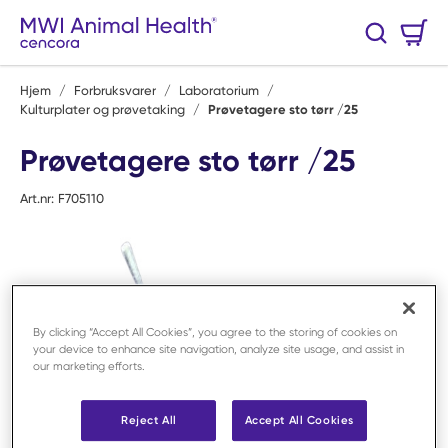
Hopp til hovedinnhold
Handlekurv
Søk
0 Varer
Hjem
/
Forbruksvarer
/
Laboratorium
/
Kulturplater og prøvetaking
/
Prøvetagere sto tørr /25
Prøvetagere sto tørr /25
Art.nr:
F705110
By clicking “Accept All Cookies”, you agree to the storing of cookies on
your device to enhance site navigation, analyze site usage, and assist in
our marketing efforts.
Reject All
Accept All Cookies