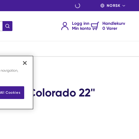
SPRÅK
Logg inn
Handlekurv
send søk
Min konto
0 Varer
tt
 navigation,
vagina Colorado 22''
All Cookies
ett