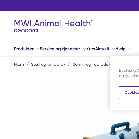
Hopp til hovedinnhold
Produkter
Service og tjenester
Kurs
Aktuelt
Hjelp
Hjem
/
Stall og landbruk
/
Semin og reproduksjon
/
Kunsti
By clicking 
analyze site
Cookies