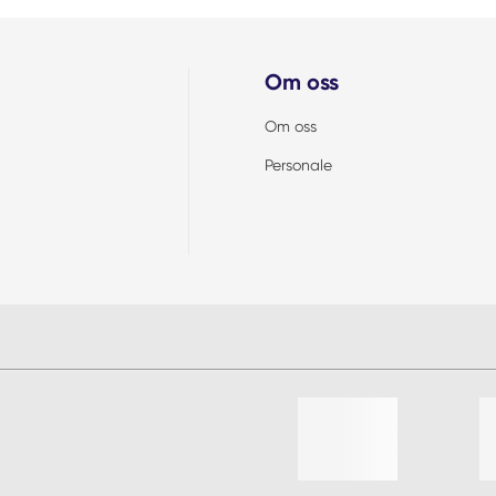
Om oss
Om oss
Personale
Liste med 4 varer, hoppe over l