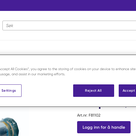
Nettstedsøk
ge vaginaer og tilbehør
/
Artificiell vagina Colorado 22'' komplett /se
“Accept All Cookies”, you agree to the storing of cookies on your device to enhance site
 usage, and assist in our marketing efforts.
Minitube
Artificiell 
 Settings
Reject All
Accept 
komplett /s
Art.nr:
F81102
Logg inn for å handle