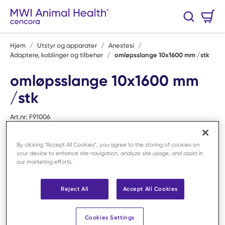
Hopp til hovedinnhold
Handlekurv
Søk
0 Varer
Hjem
/
Utstyr og apparater
/
Anestesi
/
Adaptere, koblinger og tilbehør
/
omløpsslange 10x1600 mm /stk
omløpsslange 10x1600 mm
/stk
Art.nr:
F91006
By clicking “Accept All Cookies”, you agree to the storing of cookies on
your device to enhance site navigation, analyze site usage, and assist in
our marketing efforts.
Reject All
Accept All Cookies
Cookies Settings