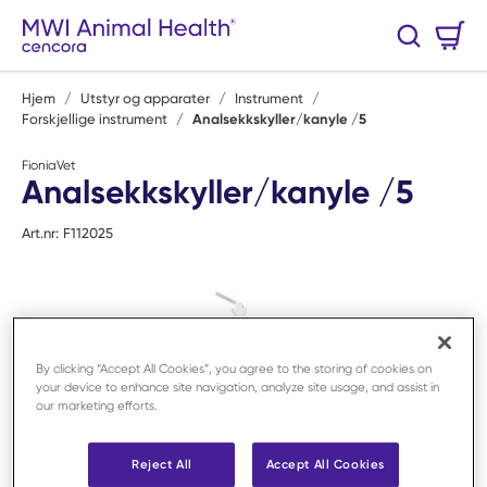
Hopp til hovedinnhold
Handlekurv
Søk
0 Varer
Hjem
/
Utstyr og apparater
/
Instrument
/
Forskjellige instrument
/
Analsekkskyller/kanyle /5
FioniaVet
Analsekkskyller/kanyle /5
Art.nr:
F112025
By clicking “Accept All Cookies”, you agree to the storing of cookies on
your device to enhance site navigation, analyze site usage, and assist in
our marketing efforts.
Reject All
Accept All Cookies