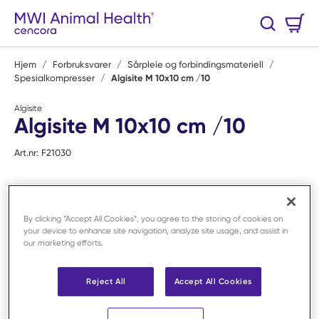
Hopp til hovedinnhold
Handlekurv
Søk
0 Varer
Hjem
/
Forbruksvarer
/
Sårpleie og forbindingsmateriell
/
Spesialkompresser
/
Algisite M 10x10 cm /10
Algisite
Algisite M 10x10 cm /10
Art.nr:
F21030
By clicking “Accept All Cookies”, you agree to the storing of cookies on
your device to enhance site navigation, analyze site usage, and assist in
our marketing efforts.
Reject All
Accept All Cookies