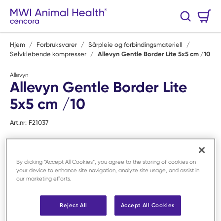
Hopp til hovedinnhold
Handlekurv
Søk
0 Varer
Hjem
/
Forbruksvarer
/
Sårpleie og forbindingsmateriell
/
Selvklebende kompresser
/
Allevyn Gentle Border Lite 5x5 cm /10
Allevyn
Allevyn Gentle Border Lite
5x5 cm /10
Art.nr:
F21037
By clicking “Accept All Cookies”, you agree to the storing of cookies on
your device to enhance site navigation, analyze site usage, and assist in
our marketing efforts.
Reject All
Accept All Cookies