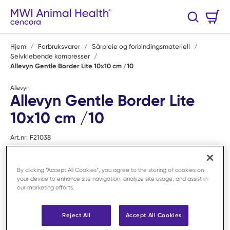
Hopp til hovedinnhold
Handlekurv
Søk
0 Varer
Hjem
/
Forbruksvarer
/
Sårpleie og forbindingsmateriell
/
Selvklebende kompresser
/
Allevyn Gentle Border Lite 10x10 cm /10
Allevyn
Allevyn Gentle Border Lite
10x10 cm /10
Art.nr:
F21038
By clicking “Accept All Cookies”, you agree to the storing of cookies on
your device to enhance site navigation, analyze site usage, and assist in
our marketing efforts.
Reject All
Accept All Cookies