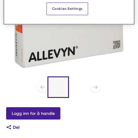
Cookies Settings
Liste med 2 varer,
hoppe over liste?
Forrige lysbilde
Neste lys
Logg inn for å handle
Del