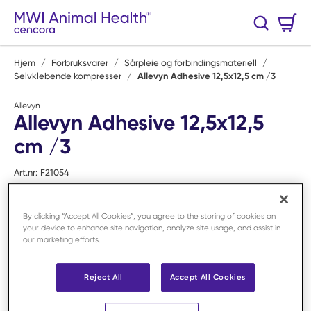
Hopp til hovedinnhold
Handlekurv
Søk
0 Varer
Hjem
/
Forbruksvarer
/
Sårpleie og forbindingsmateriell
/
Selvklebende kompresser
/
Allevyn Adhesive 12,5x12,5 cm /3
Allevyn
Allevyn Adhesive 12,5x12,5
cm /3
Art.nr:
F21054
By clicking “Accept All Cookies”, you agree to the storing of cookies on
your device to enhance site navigation, analyze site usage, and assist in
our marketing efforts.
Reject All
Accept All Cookies