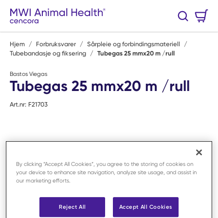
Hopp til hovedinnhold
Handlekurv
Søk
0 Varer
Hjem
/
Forbruksvarer
/
Sårpleie og forbindingsmateriell
/
Tubebandasje og fiksering
/
Tubegas 25 mmx20 m /rull
Bastos Viegas
Tubegas 25 mmx20 m /rull
Art.nr:
F21703
By clicking “Accept All Cookies”, you agree to the storing of cookies on
your device to enhance site navigation, analyze site usage, and assist in
our marketing efforts.
Reject All
Accept All Cookies