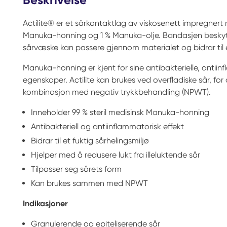
Actilite® er et sårkontaktlag av viskosenett impregnert 
Manuka-honning og 1 % Manuka-olje. Bandasjen beskyt
sårvæske kan passere gjennom materialet og bidrar til e
Manuka-honning er kjent for sine antibakterielle, antii
egenskaper. Actilite kan brukes ved overfladiske sår, for
kombinasjon med negativ trykkbehandling (NPWT).
Inneholder 99 % steril medisinsk Manuka-honning
Antibakteriell og antiinflammatorisk effekt
Bidrar til et fuktig sårhelingsmiljø
Hjelper med å redusere lukt fra illeluktende sår
Tilpasser seg sårets form
Kan brukes sammen med NPWT
Indikasjoner
Granulerende og epiteliserende sår