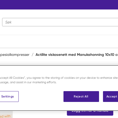
Nettstedsøk
pesialkompresser
/
Actilite viskosenett med Manukahonning 10x10 
Activon
Actilite vi
“Accept All Cookies”, you agree to the storing of cookies on your device to enhance site
 usage, and assist in our marketing efforts.
Manukahonn
 Settings
Reject All
Accept 
Art.nr:
F218305
Logg inn for å handle