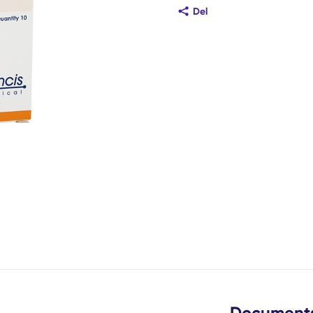
Del
de
este lysbilde
Document