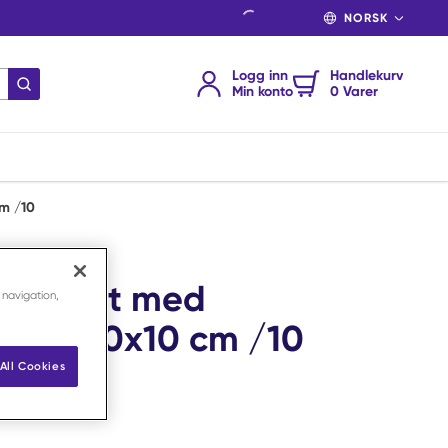
SPRÅK
Logg inn
Handlekurv
send søk
Min konto
0 Varer
cm /10
skosenett med
 navigation,
ing 10x10 cm /10
All Cookies