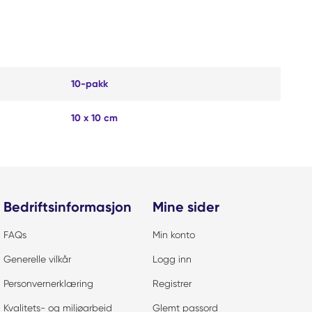
10-pakk
10 x 10 cm
Bedriftsinformasjon
Mine sider
FAQs
Min konto
Generelle vilkår
Logg inn
Personvernerklæring
Registrer
Kvalitets- og miljøarbeid
Glemt passord