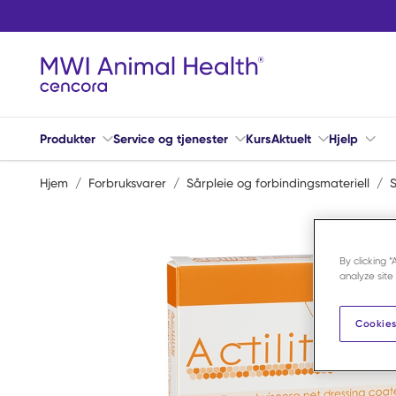
Hopp til hovedinnhold
Produkter
Service og tjenester
Kurs
Aktuelt
Hjelp
Hjem
/
Forbruksvarer
/
Sårpleie og forbindingsmateriell
/
S
By clicking 
analyze site
Cookies